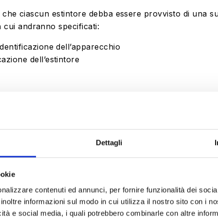
ogo che ciascun estintore debba essere provvisto di una 
in cui andranno specificati:
dentificazione dell’apparecchio
azione dell’estintore
er i futuri interventi di manutenzione, revisione e coll
ità di indicare:
Dettagli
are e predisporre le dovute misure di sicurezza antincen
lianza che abbia ricevuto adeguate informazioni atte a c
ookie
o, cui spetterà il compito di eseguire le operazioni di ma
nalizzare contenuti ed annunci, per fornire funzionalità dei socia
si articola in
sei
diverse fasi: controllo iniziale, sorvegli
inoltre informazioni sul modo in cui utilizza il nostro sito con i 
iascuna delle quali comprende esami e accertamenti diff
icità e social media, i quali potrebbero combinarle con altre inform