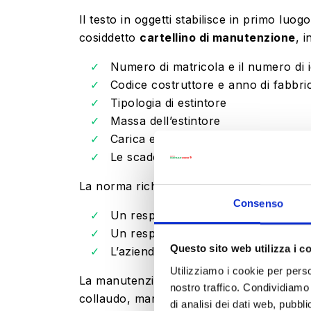
Il testo in oggetti stabilisce in primo lu
cosiddetto
cartellino di manutenzione
, 
Numero di matricola e il numero di i
Codice costruttore e anno di fabbric
Tipologia di estintore
Massa dell’estintore
Carica effettiva dell’estintore
Le scadenze (mese e anno) previste p
La norma richiamata prevede poi la necess
Consenso
Un responsabile incaricato di valut
Un responsabile addetto alla sorveg
Questo sito web utilizza i c
L’azienda, o il tecnico di riferiment
Utilizziamo i cookie per perso
La manutenzione periodica degli estintori 
nostro traffico. Condividiamo 
collaudo,
manutenzione straordinaria
, c
di analisi dei dati web, pubbl