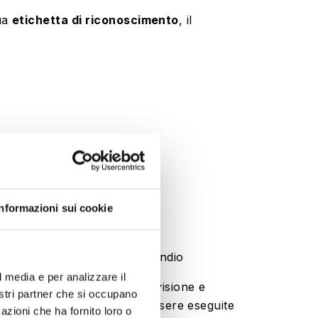
sua
etichetta di riconoscimento
, il
audo dell’estintore
Informazioni sui cookie
dio
ontrollarne lo stato.
nutenzione sui presidi antincendio
l media e per analizzare il
anza, controllo periodico, revisione e
nostri partner che si occupano
erenti. Ma quando devono essere eseguite
azioni che ha fornito loro o