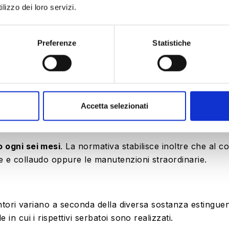
lizzo dei loro servizi.
ono essere effettuati
Preferenze
Statistiche
tori deve essere eseguito con una cadenza regolare
, s
Accetta selezionati
o ogni sei mesi
. La normativa stabilisce inoltre che al 
ne e collaudo
oppure le manutenzioni straordinarie
.
ntori variano a seconda della diversa sostanza estinguen
in cui i rispettivi serbatoi sono realizzati.