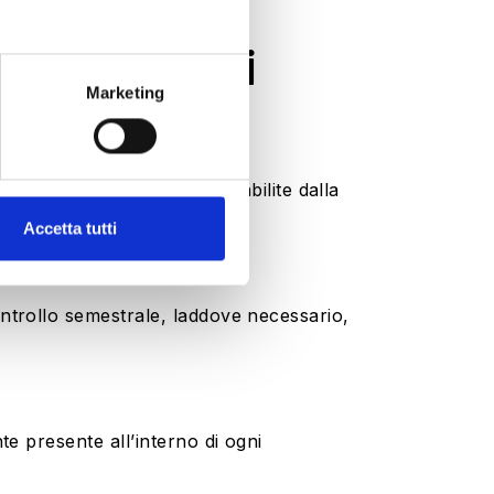
 i controlli
Marketing
econdo precise scadenze stabilite
dalla
Accetta tutti
controllo semestrale, laddove necessario,
te presente all’interno di ogni