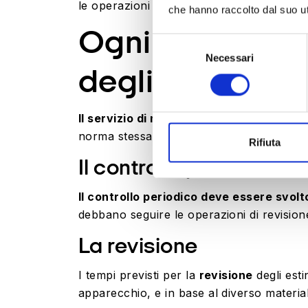
le operazioni di manutenzione?
che hanno raccolto dal suo uti
Ogni quanto dev
Selezione
Necessari
del
degli estintori
?
consenso
Il servizio di manutenzione sugli estin
norma stessa
.
Rifiuta
Il controllo periodico
Il controllo periodico deve essere svolt
debbano seguire le operazioni di revisio
La revisione
I tempi previsti per la
revisione
degli esti
apparecchio, e in base al diverso materiale 